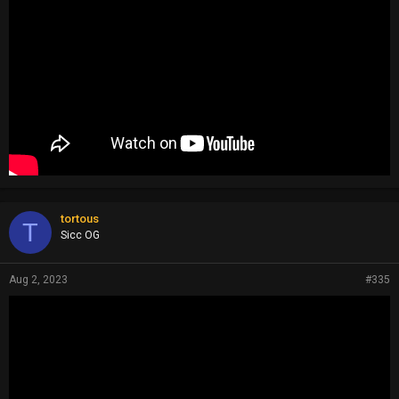
tortous
T
Sicc OG
Aug 2, 2023
#335