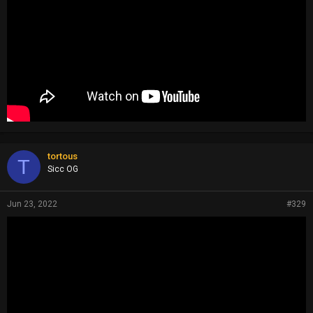
tortous
T
Sicc OG
Jun 23, 2022
#329