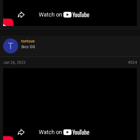
tortous
T
Sicc OG
Jan 26, 2022
#324