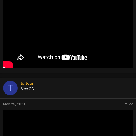
tortous
T
Sicc OG
May 25, 2021
#322