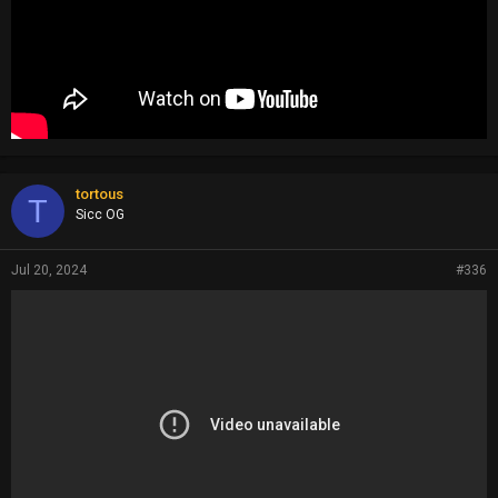
tortous
T
Sicc OG
Jul 20, 2024
#336