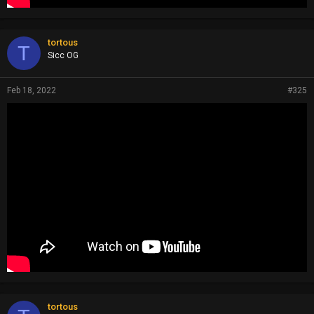
tortous
T
Sicc OG
Feb 18, 2022
#325
tortous