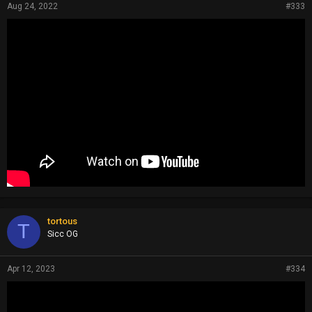
Aug 24, 2022
#333
tortous
T
Sicc OG
Apr 12, 2023
#334