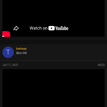
tortous
T
Sicc OG
Jul 17, 2021
#323