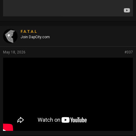
F.A.T.A.L
Join DapCity.com
May 18, 2026
#337