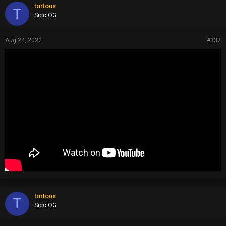
tortous
T
Sicc OG
Aug 24, 2022
#332
tortous
T
Sicc OG