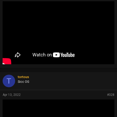
tortous
T
Sicc OG
Apr 13, 2022
#328