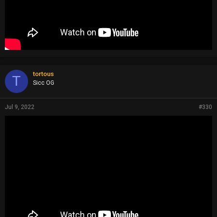
tortous
T
Sicc OG
Jul 9, 2022
#330