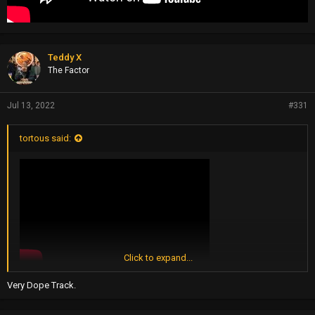
Teddy X
The Factor
Jul 13, 2022
#331
tortous said:
Click to expand...
Very Dope Track.