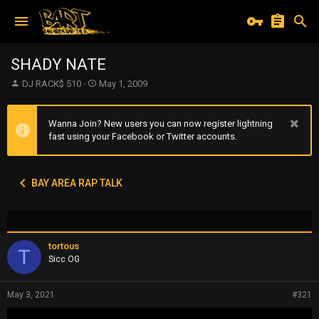
SHADY NATE
T
S
DJ RACK$ 510
May 1, 2009
h
t
r
a
e
r
Wanna Join? New users you can now register lightning
a
t
fast using your Facebook or Twitter accounts.
d
d
s
a
t
t
BAY AREA RAP TALK
a
e
r
t
e
r
tortous
T
Sicc OG
May 3, 2021
#321