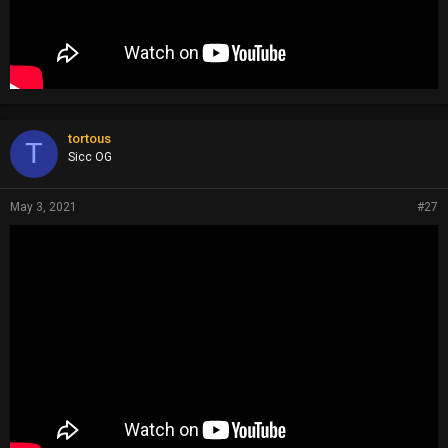
tortous
T
Sicc OG
May 3, 2021
#27