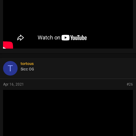
tortous
T
Sicc OG
Apr 16, 2021
#26