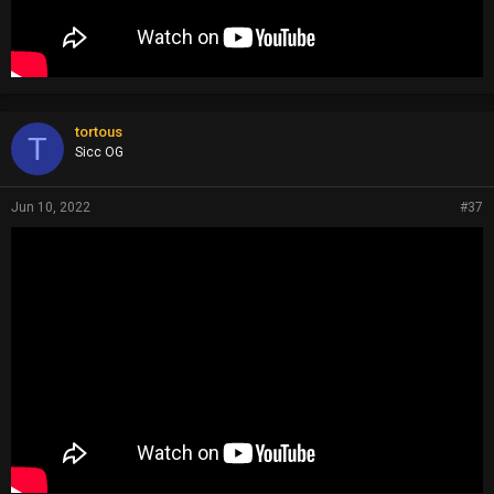
tortous
T
Sicc OG
Jun 10, 2022
#37