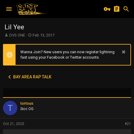
Lil Yee
T
S
DVS ONE
Feb 13, 2017
h
t
r
a
e
r
Wanna Join? New users you can now register lightning
a
t
fast using your Facebook or Twitter accounts.
d
d
s
a
t
t
BAY AREA RAP TALK
a
e
r
t
e
r
tortous
T
Sicc OG
Oct 21, 2020
#21