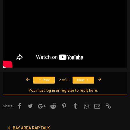
First
Last
Prev
2 of 3
Next
You must log in or register to reply here.
Facebook
Twitter
Google+
Reddit
Pinterest
Tumblr
WhatsApp
Email
Link
Share:
BAY AREA RAP TALK