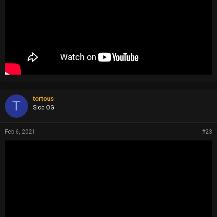
tortous
T
Sicc OG
Feb 6, 2021
#23