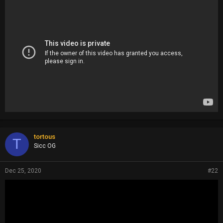
tortous
T
Sicc OG
Dec 25, 2020
#22