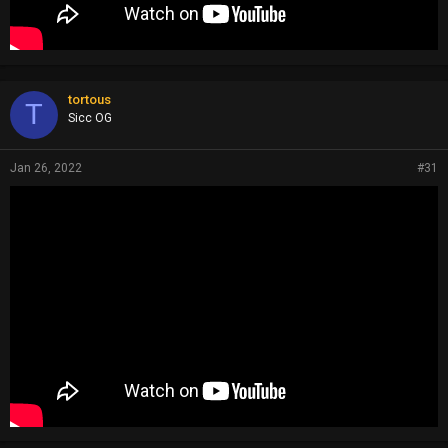
tortous
T
Sicc OG
Jan 26, 2022
#31