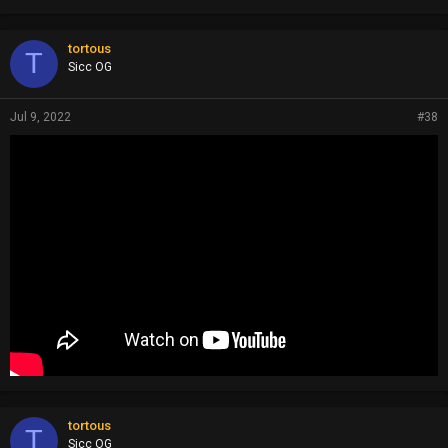
tortous
T
Sicc OG
Jul 9, 2022
#38
tortous
T
Sicc OG