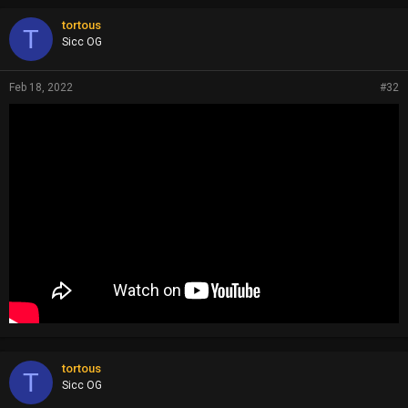
tortous
T
Sicc OG
Feb 18, 2022
#32
tortous
T
Sicc OG