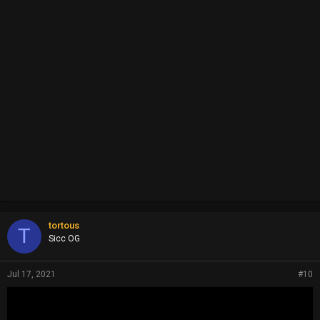
tortous
T
Sicc OG
Jul 17, 2021
#10