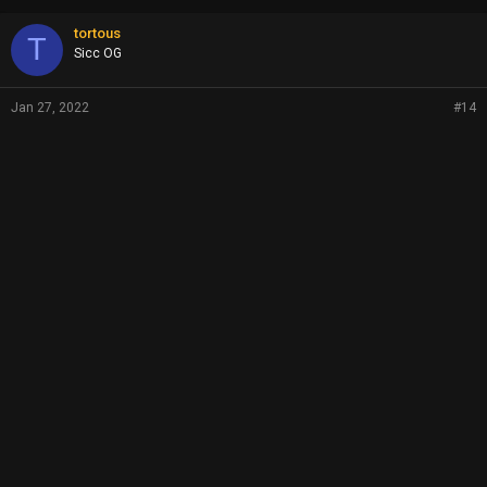
tortous
T
Sicc OG
Jan 27, 2022
#14