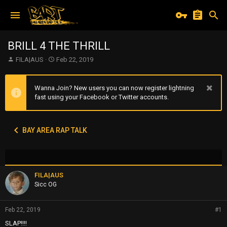
BRILL 4 THE THRILL
T
S
FILA|AUS
Feb 22, 2019
h
t
r
a
e
r
Wanna Join? New users you can now register lightning
a
t
fast using your Facebook or Twitter accounts.
d
d
s
a
t
t
BAY AREA RAP TALK
a
e
r
t
e
r
FILA|AUS
Sicc OG
Feb 22, 2019
#1
SLAP!!!!