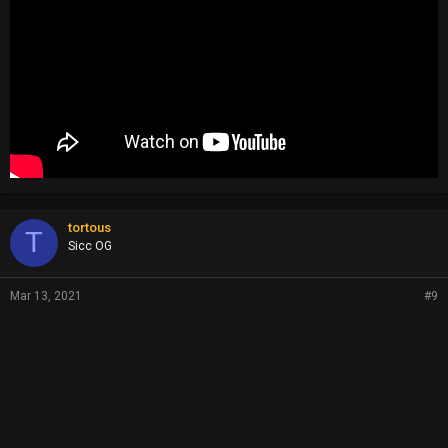
tortous
T
Sicc OG
Mar 13, 2021
#9