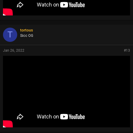
tortous
T
Sicc OG
Jan 26, 2022
#13