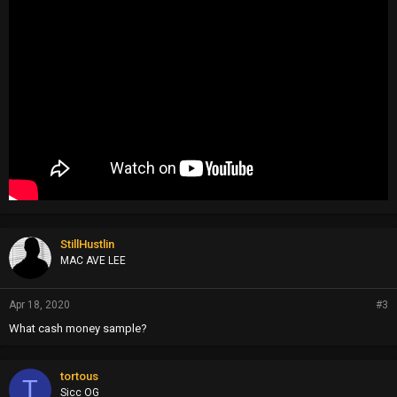
StillHustlin
MAC AVE LEE
Apr 18, 2020
#3
What cash money sample?
tortous
T
Sicc OG