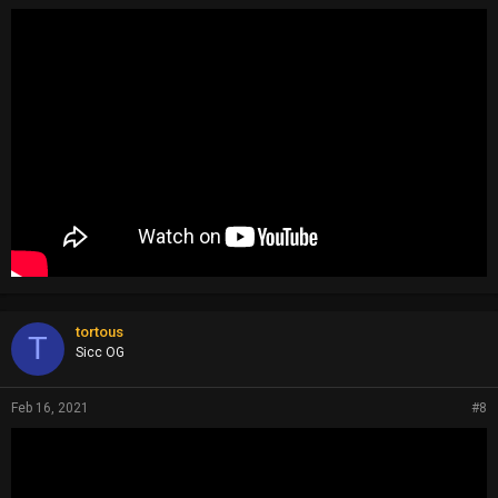
tortous
T
Sicc OG
Feb 16, 2021
#8