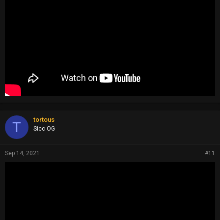
tortous
T
Sicc OG
Sep 14, 2021
#11