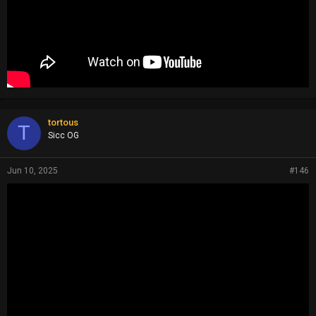
tortous
T
Sicc OG
Jun 10, 2025
#146