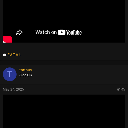
P
F.A.T.A.L
r
o
p
tortous
T
s
Sicc OG
:
May 24, 2025
#145