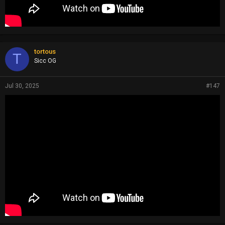
tortous
T
Sicc OG
Jul 30, 2025
#147