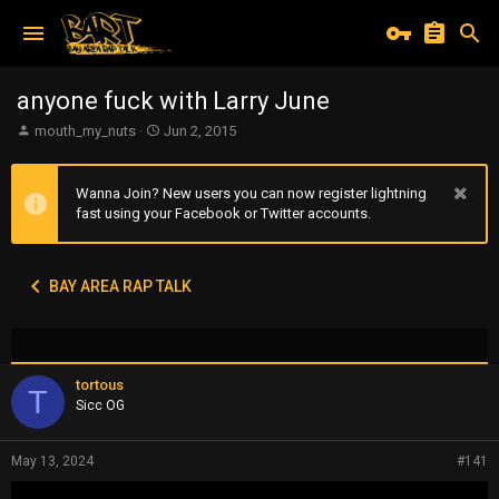
anyone fuck with Larry June
T
S
mouth_my_nuts
Jun 2, 2015
h
t
r
a
e
r
Wanna Join? New users you can now register lightning
a
t
fast using your Facebook or Twitter accounts.
d
d
s
a
t
t
BAY AREA RAP TALK
a
e
r
t
e
r
tortous
T
Sicc OG
May 13, 2024
#141