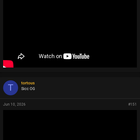
tortous
T
Sicc OG
Jun 10, 2026
#151