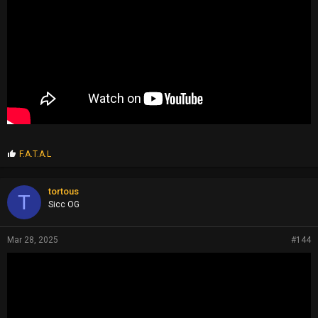
P
F.A.T.A.L
r
o
p
tortous
T
s
Sicc OG
:
Mar 28, 2025
#144