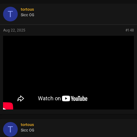
tortous
T
Sicc OG
Aug 22, 2025
#148
tortous
T
Sicc OG