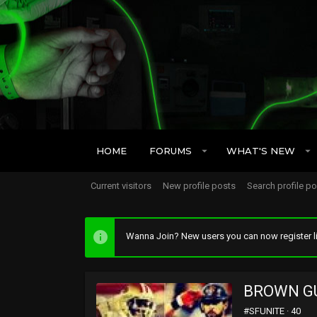
HOME
FORUMS
WHAT'S NEW
Current visitors
New profile posts
Search profile p
Wanna Join? New users you can now register li
BROWN G
#SFUNITE
·
40