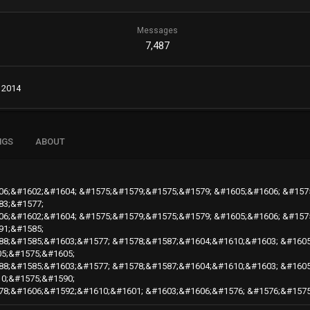
Messages
7,487
 2014
NGS
ABOUT
06;&#1602;&#1604; &#1575;&#1579;&#1575;&#1579; &#1605;&#1606; &#157
83;&#1577;
06;&#1602;&#1604; &#1575;&#1579;&#1575;&#1579; &#1605;&#1606; &#157
91;&#1585;
88;&#1585;&#1603;&#1577; &#1578;&#1587;&#1604;&#1610;&#1603; &#160
5;&#1575;&#1605;
88;&#1585;&#1603;&#1577; &#1578;&#1587;&#1604;&#1610;&#1603; &#160
0;&#1575;&#1590;
78;&#1606;&#1592;&#1610;&#1601; &#1603;&#1606;&#1576; &#1576;&#157