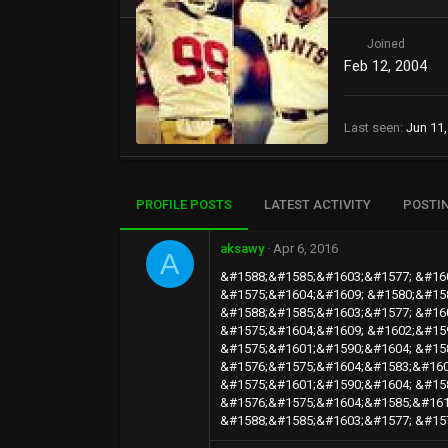
Joined
Feb 12, 2004
Last seen
Jun 11,
PROFILE POSTS
LATEST ACTIVITY
POSTI
aksawy
Apr 6, 2016
A
&#1588;&#1585;&#1603;&#1577; &#16
&#1575;&#1604;&#1609; &#1580;&#15
&#1588;&#1585;&#1603;&#1577; &#16
&#1575;&#1604;&#1609; &#1602;&#15
&#1575;&#1601;&#1590;&#1604; &#15
&#1576;&#1575;&#1604;&#1583;&#160
&#1575;&#1601;&#1590;&#1604; &#15
&#1576;&#1575;&#1604;&#1585;&#161
&#1588;&#1585;&#1603;&#1577; &#15