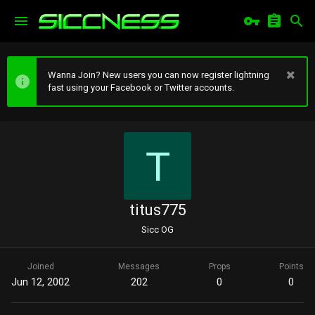
Wanna Join? New users you can now register lightning
fast using your Facebook or Twitter accounts.
T
titus775
Sicc OG
Joined
Messages
Props
Points
Jun 12, 2002
202
0
0