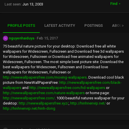
Find
Last seen
Jun 13, 2003
PROFILE POSTS
LATEST ACTIVITY
POSTINGS
ABOUT
nguyenhaiduya
Feb 15, 2017
N
75 beautiful nature picture for your desktop: Download free all white
wallpapers for Widescreen, Fullscreen and Download free 3d wallpapers
for Widescreen, Fullscreen or Download free animated wallpapers for
Widescreen, Fullscreen. The most simple best picture site: Download the
best wallpapers for Widescreen, Fullscreen and Download love
wallpapers for Widescreen, Fullscreen or
http://newwallpapersfree.com/moving-wallpapers
. Download cool black
picture from NewWallPapersFree:
http://newwallpapersfree.com/black-
wallpapers
and
http://newwallpapersfree.com/hd-wallpapers
or
http://newwallpapersfree.com/nature-wallpapers
or home page:
http://newwallpapersfree.com/
. 1000 beautiful natures wallpaper for your
desktop:
http://newwallpapersfree.xyz/
,
http://hinhnenvip.net/
or
http://hinhnenvip.net/hinh-dong