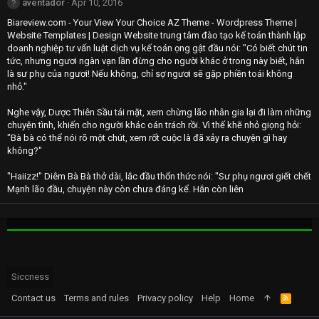
aventador
Apr 10, 2016
Biareview.com - Your View Your Choice AZ Theme - Wordpress Theme |
Website Templates | Design Website trung tâm đào tạo kế toán thành lập
doanh nghiệp tư vấn luật dịch vụ kế toán ọng gật đầu nói: "Có biết chút tin
tức, nhưng ngươi ngàn vạn lần đừng cho người khác ở trong này biết, hắn
là sư phụ của ngươi! Nếu không, chỉ sợ ngươi sẽ gặp phiền toái không
nhỏ."
Nghe vậy, Dược Thiên Sầu tái mặt, xem chừng lão nhân gia lại đi làm những
chuyện tình, khiến cho người khác oán trách rồi. Vì thế khẽ nhỏ giọng hỏi:
"Bà bà có thể nói rõ một chút, xem rốt cuộc là đã xảy ra chuyện gì hay
không?"
"Haiizz!" Diêm Bà Bà thở dài, lắc đầu thổn thức nói: "Sư phụ ngươi giết chết
Mạnh lão đầu, chuyện này còn chưa đáng kể. Hắn còn liên
Siccness
Contact us
Terms and rules
Privacy policy
Help
Home
R
S
S