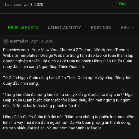
Find
Last seen
Jul 3, 2020
PROFILE POSTS
LATEST ACTIVITY
POSTINGS
ABOUT
aventador
Apr 10, 2016
Biareview.com - Your View Your Choice AZ Theme - Wordpress Theme |
Website Templates | Design Website trung tâm đào tạo kế toán thành lập
doanh nghiệp tư vấn luật dịch vụ kế toán ng nhiên Hồng Giáp Chiến Quân
quay đầu nhìn sang Ngân Giáp Thiên Quân hỏi.
Tử Giáp Ngạo Quân cùng Lam Giáp Thiên Quân nghe vậy cũng đồng thời
quay đầu nhìn sang.
"Trùng lâm đều đã trùng lâm rồi, ta còn ý kiến gì được nữa đây chứ?" Ngân
Giáp Thiên Quân bước đến trước tòa băng điêu, ánh mắt ngưng tụ ngắm
nhìn, ở đó có hai khỏa băng phách màu đen.
Hồng Giáp Chiến Quân thở dài nói: "Năm xưa chúng ta phiêu lưu mạo hiểm
lớn như vậy, mới đem đám người Tam Dạ Ma Quân phong ấn thành công,
trả bao nhiêu đại giá ah! Nhưng hôm nay Minh Hoàng lạ