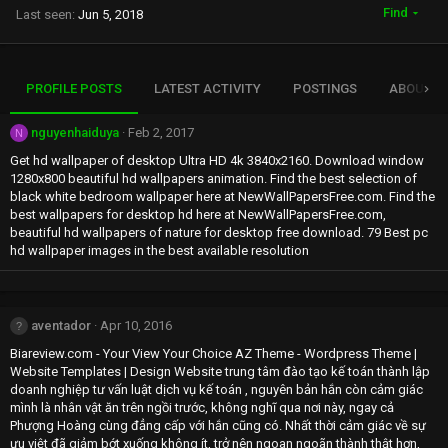
Find
Last seen
Jun 5, 2018
PROFILE POSTS
LATEST ACTIVITY
POSTINGS
ABOUT
nguyenhaiduya
Feb 2, 2017
N
Get hd wallpaper of desktop Ultra HD 4k 3840x2160. Download window
1280x800 beautiful hd wallpapers animation. Find the best selection of
black white bedroom wallpaper here at NewWallPapersFree.com. Find the
best wallpapers for desktop hd here at NewWallPapersFree.com,
beautiful hd wallpapers of nature for desktop free download. 79 Best pc
hd wallpaper images in the best available resolution
aventador
Apr 10, 2016
Biareview.com - Your View Your Choice AZ Theme - Wordpress Theme |
Website Templates | Design Website trung tâm đào tạo kế toán thành lập
doanh nghiệp tư vấn luật dịch vụ kế toán , nguyên bản hắn còn cảm giác
mình là nhân vật ăn trên ngồi trước, không nghĩ qua nơi này, ngay cả
Phượng Hoàng cùng đẳng cấp với hắn cũng có. Nhất thời cảm giác về sự
ưu việt đã giảm bớt xuống không ít, trở nên ngoan ngoãn thành thật hơn,